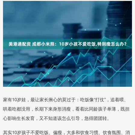
家有10岁娃，最让家长揪心的莫过于：吃饭像“打仗”，追着喂、
哄着吃都没用，长期下来身形消瘦，看着比同龄孩子单薄，既担
心影响生长发育，又不知道该怎么引导，急得团团转。
其实10岁孩子不爱吃饭、偏瘦，大多和饮食习惯、饮食氛围、消