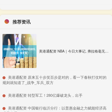
推荐资讯
美港通配资 NBA｜今日大事记, 弗拉格毫无悬念当选状元, 球衣热销一空！_独行侠_球迷_1
​美港通配资 原来五十步笑百步是对的，看一下春秋打仗时的
规则就知道了_战争_车兵_双方
​美港通配资 转型军工！280亿爆破龙头，出手
​美港通配资 中国银行临沂分行：以普惠金融之力赋能经济高