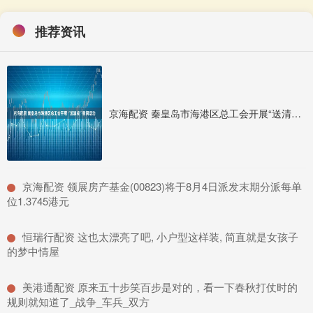
推荐资讯
京海配资 秦皇岛市海港区总工会开展“送清凉”慰问活动
​京海配资 领展房产基金(00823)将于8月4日派发末期分派每单
位1.3745港元
​恒瑞行配资 这也太漂亮了吧, 小户型这样装, 简直就是女孩子
的梦中情屋
​美港通配资 原来五十步笑百步是对的，看一下春秋打仗时的
规则就知道了_战争_车兵_双方