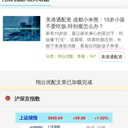
美港通配资 成都小米熊：10岁小孩
不爱吃饭,特别瘦怎么办？
家有10岁娃，最让家长揪心的莫过于：吃
饭像“打仗”，追着喂、哄着吃都没用，长
期下来身形消瘦，看着比同龄孩子单薄，
既担心影响生长发育，又不知道该怎么引
分类：翔云优配
查看：167
美港通配资
导，急得团团....
翔云优配文章已加载完成
沪深京指数
上证综指
3940.04
+39.68
+1.02%